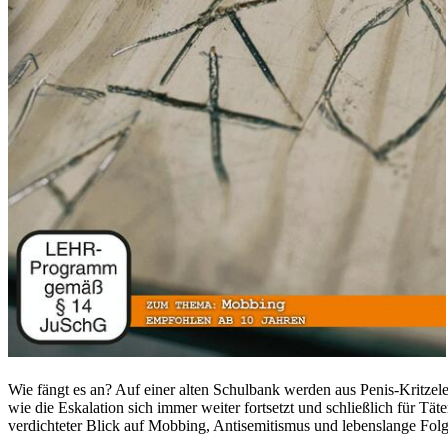
Wie fängt es an? Auf einer alten Schulbank werden aus Penis-Kritzele
wie die Eskalation sich immer weiter fortsetzt und schließlich für 
verdichteter Blick auf Mobbing, Antisemitismus und lebenslange Fol