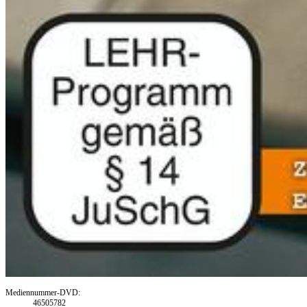
Mediennummer-DVD:
46505782