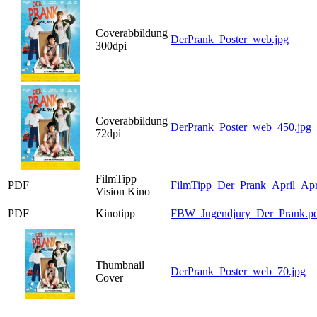
Coverabbildung
DerPrank_Poster_web.jpg
300dpi
Coverabbildung
DerPrank_Poster_web_450.jpg
72dpi
FilmTipp
PDF
FilmTipp_Der_Prank_April_Apri
Vision Kino
PDF
Kinotipp
FBW_Jugendjury_Der_Prank.p
Thumbnail
DerPrank_Poster_web_70.jpg
Cover