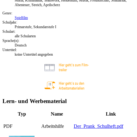
Mafia, Kriminalität, Teamwork, Heldentum, Musik, Freundschaft, Solidarität,
Abenteuer, Streich, Aprilscherz
Genre:
Spielfilm
Schuljahr:
Primarstufe, Sekundarstufe I
Schulart:
alle Schularten
Sprache(n):
Deutsch
Untertitel:
keine Untertitel angegeben
Lern- und Werbematerial
Typ
Name
Link
PDF
Arbeitshilfe
Der_Prank_Schulheft.pdf