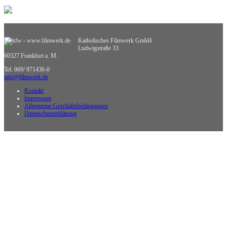
Sucht und Prävention
Umweltgefährdung, Umweltschutz
Verkehrserziehung
Weiterbildung
Katholisches Filmwerk GmbH
Wirtschaftskunde
Ludwigstraße 33
Sachgebietsübergreifende Medien
60327 Frankfurt a. M.
Nicht zuzuordnende Medien
Tel. 069/ 971436-0
info@filmwerk.de
Kontakt
Impressum
Allgemeine Geschäftsbedingungen
Datenschutzerklärung