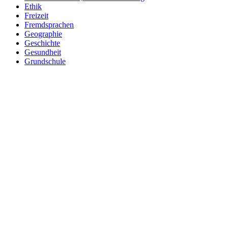
Ethik
Freizeit
Fremdsprachen
Geographie
Geschichte
Gesundheit
Grundschule
Heimatraum, Region
Informationstechnische Bildung
Interkulturelle Bildung
Kinder- und Jugendbildung
Mathematik
Medienpädagogik
Musik
Pädagogik
Philosophie
Physik
Politische Bildung
Praxisorientierte Fächer
Psychologie
Religion
Retten, Helfen, Schützen
Sexualerziehung
Spiel- und Dokumentarfilm
Sport