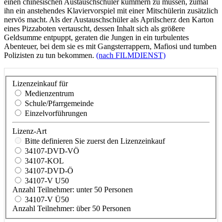
einen chinesischen Austauschschüler kümmern zu müssen, zumal
ihn ein anstehendes Klaviervorspiel mit einer Mitschülerin zusätzlich
nervös macht. Als der Austauschschüler als Aprilscherz den Karton
eines Pizzaboten vertauscht, dessen Inhalt sich als größere
Geldsumme entpuppt, geraten die Jungen in ein turbulentes
Abenteuer, bei dem sie es mit Gangsterrappern, Mafiosi und tumben
Polizisten zu tun bekommen.
(nach FILMDIENST)
Lizenzeinkauf für
Medienzentrum
Schule/Pfarrgemeinde
Einzelvorführungen
Lizenz-Art
Bitte definieren Sie zuerst den Lizenzeinkauf
34107-DVD-VÖ
34107-KOL
34107-DVD-Ö
34107-V U50
Anzahl Teilnehmer: unter 50 Personen
34107-V Ü50
Anzahl Teilnehmer: über 50 Personen