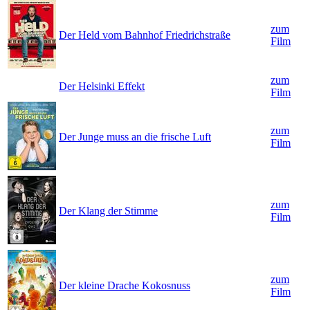
zum
Der Held vom Bahnhof Friedrichstraße
Film
zum
Der Helsinki Effekt
Film
zum
Der Junge muss an die frische Luft
Film
zum
Der Klang der Stimme
Film
zum
Der kleine Drache Kokosnuss
Film