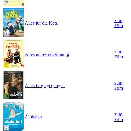
zum
Alles für die Katz
Film
zum
Alles in bester Ordnung
Film
zum
Alles ist gutgegangen
Film
zum
Alphabet
Film