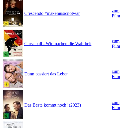
zum
Crescendo #makemusicnotwar
Film
zum
Curveball - Wir machen die Wahrheit
Film
zum
Dann passiert das Leben
Film
zum
Das Beste kommt noch! (2023)
Film