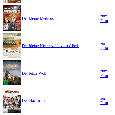
zum
Der kleine Medicus
Film
zum
Der kleine Nick erzählt vom Glück
Film
zum
Der letzte Wolf
Film
zum
Der Nachname
Film