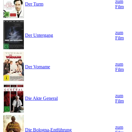
zum
Der Turm
Film
zum
Der Untergang
Film
zum
Der Vorname
Film
zum
Die Akte General
Film
zum
Die Bologna-Entführung