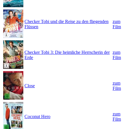
Checker Tobi und die Reise zu den fliegenden
zum
Flüssen
Film
Checker Tobi 3: Die heimliche Herrscherin der
zum
Erde
Film
zum
Close
Film
zum
Coconut Hero
Film