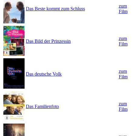
zum
Das Beste kommt zum Schluss
Film
zum
Das Bild der Prinzessin
Film
zum
Das deutsche Volk
Film
zum
Das Familienfoto
Film