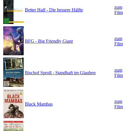
zum
Better Half - Die bessere Hälfte
Film
zum
BFG - Big Friendly Giant
Film
zum
Bischof Sproll - Standhaft im Glauben
Film
zum
Black Mambas
Film