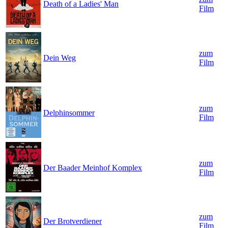
Death of a Ladies' Man
Film
zum
Dein Weg
Film
zum
Delphinsommer
Film
zum
Der Baader Meinhof Komplex
Film
zum
Der Brotverdiener
Film