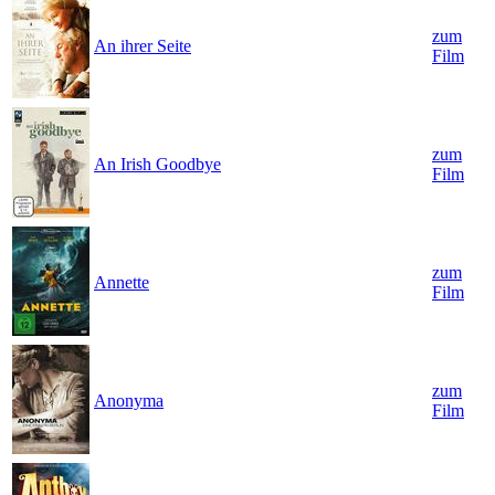
zum
An ihrer Seite
Film
zum
An Irish Goodbye
Film
zum
Annette
Film
zum
Anonyma
Film