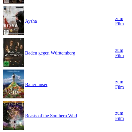
zum
Aysha
Film
zum
Baden gegen Württemberg
Film
zum
Bauer unser
Film
zum
Beasts of the Southern Wild
Film