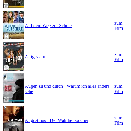
zum
Auf dem Weg zur Schule
Film
zum
Aufgestaut
Film
Augen zu und durch - Warum ich alles anders
zum
sehe
Film
zum
Augustinus - Der Wahrheitssucher
Film