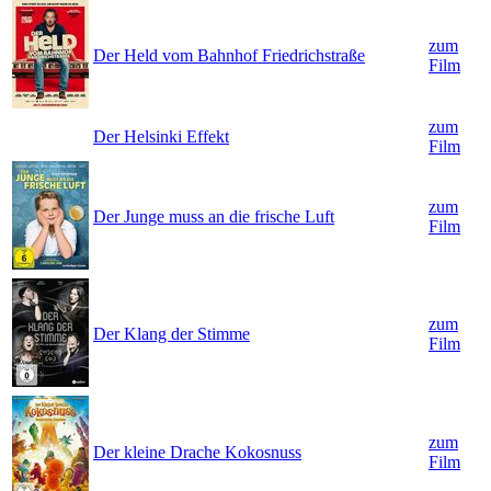
zum
Der Held vom Bahnhof Friedrichstraße
Film
zum
Der Helsinki Effekt
Film
zum
Der Junge muss an die frische Luft
Film
zum
Der Klang der Stimme
Film
zum
Der kleine Drache Kokosnuss
Film