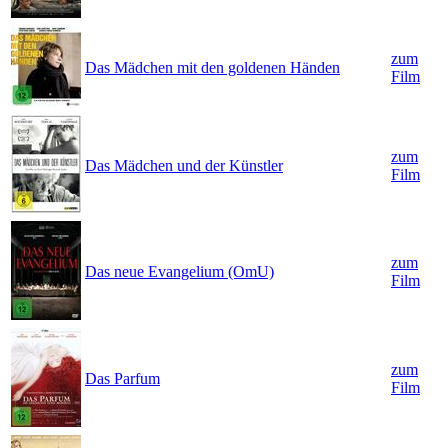
zum
Das Mädchen mit den goldenen Händen
Film
zum
Das Mädchen und der Künstler
Film
zum
Das neue Evangelium (OmU)
Film
zum
Das Parfum
Film