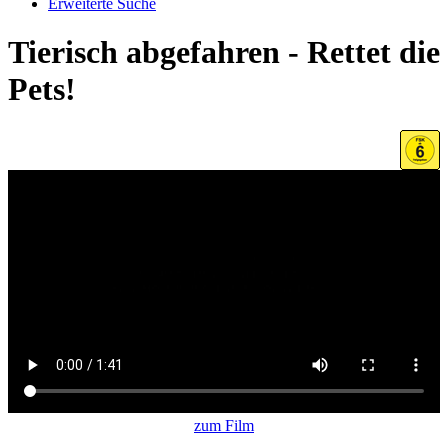
Erweiterte Suche
Tierisch abgefahren - Rettet die
Pets!
zum Film