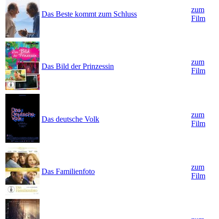
zum
Das Beste kommt zum Schluss
Film
zum
Das Bild der Prinzessin
Film
zum
Das deutsche Volk
Film
zum
Das Familienfoto
Film