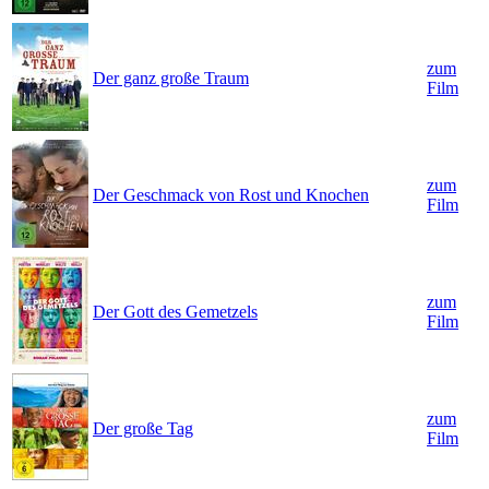
zum
Der ganz große Traum
Film
zum
Der Geschmack von Rost und Knochen
Film
zum
Der Gott des Gemetzels
Film
zum
Der große Tag
Film