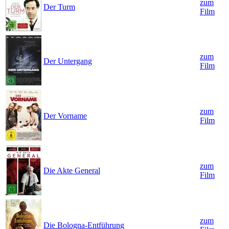
zum
Der Turm
Film
zum
Der Untergang
Film
zum
Der Vorname
Film
zum
Die Akte General
Film
zum
Die Bologna-Entführung