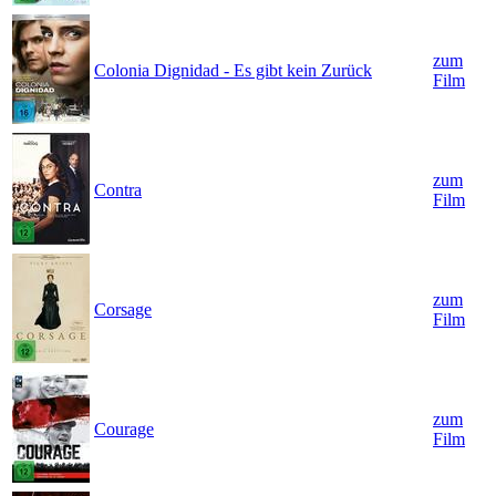
zum
Colonia Dignidad - Es gibt kein Zurück
Film
zum
Contra
Film
zum
Corsage
Film
zum
Courage
Film