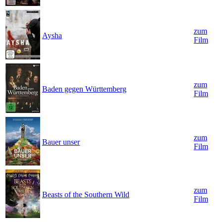
zum
Aysha
Film
zum
Baden gegen Württemberg
Film
zum
Bauer unser
Film
zum
Beasts of the Southern Wild
Film