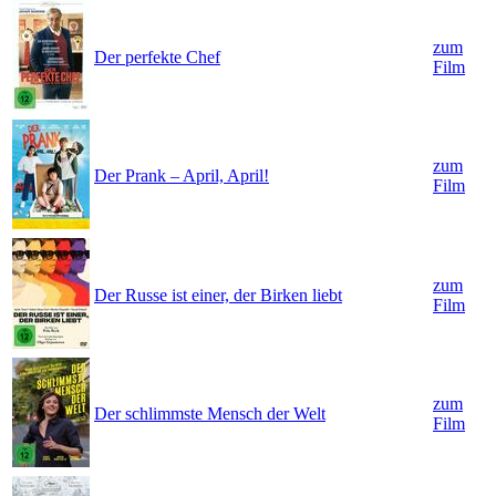
zum
Der perfekte Chef
Film
zum
Der Prank – April, April!
Film
zum
Der Russe ist einer, der Birken liebt
Film
zum
Der schlimmste Mensch der Welt
Film