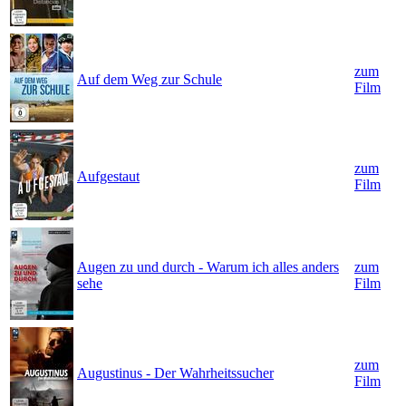
zum
Auf dem Weg zur Schule
Film
zum
Aufgestaut
Film
Augen zu und durch - Warum ich alles anders
zum
sehe
Film
zum
Augustinus - Der Wahrheitssucher
Film