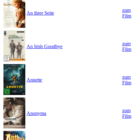
zum
An ihrer Seite
Film
zum
An Irish Goodbye
Film
zum
Annette
Film
zum
Anonyma
Film