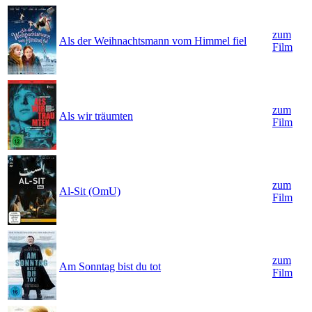
zum
Als der Weihnachtsmann vom Himmel fiel
Film
zum
Als wir träumten
Film
zum
Al-Sit (OmU)
Film
zum
Am Sonntag bist du tot
Film