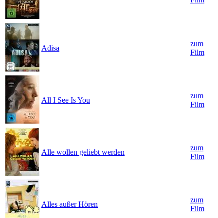
zum
Adisa
Film
zum
All I See Is You
Film
zum
Alle wollen geliebt werden
Film
zum
Alles außer Hören
Film