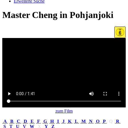
Erweiterte Suche
Master Cheng in Pohjanjoki
zum Film
A
B
C
D
E
F
G
H
I
J
K
L
M
N
O
P
Q
R
S
T
U
V
W
X
Y
Z