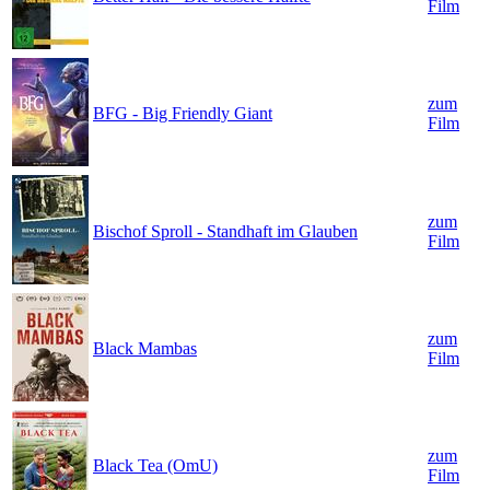
Film
zum
BFG - Big Friendly Giant
Film
zum
Bischof Sproll - Standhaft im Glauben
Film
zum
Black Mambas
Film
zum
Black Tea (OmU)
Film