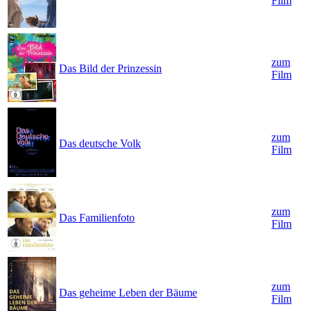
Film
zum
Das Bild der Prinzessin
Film
zum
Das deutsche Volk
Film
zum
Das Familienfoto
Film
zum
Das geheime Leben der Bäume
Film