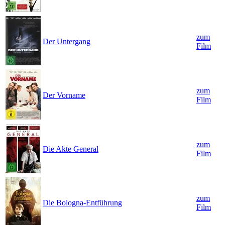
zum
Der Untergang
Film
zum
Der Vorname
Film
zum
Die Akte General
Film
zum
Die Bologna-Entführung
Film