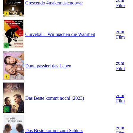
zum
Crescendo #makemusicnotwar
Film
zum
Curveball - Wir machen die Wahrheit
Film
zum
Dann passiert das Leben
Film
zum
Das Beste kommt noch! (2023)
Film
zum
Das Beste kommt zum Schluss