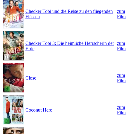
Checker Tobi und die Reise zu den fliegenden
zum
Flüssen
Film
Checker Tobi 3: Die heimliche Herrscherin der
zum
Erde
Film
zum
Close
Film
zum
Coconut Hero
Film