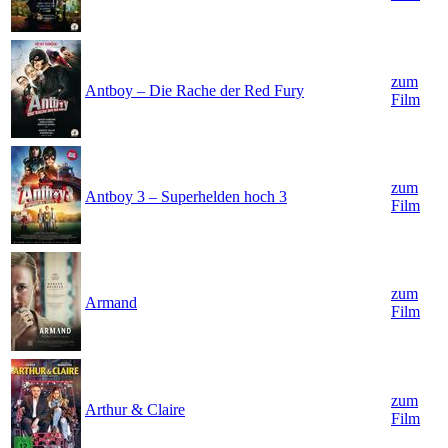
zum
Antboy – Die Rache der Red Fury
Film
zum
Antboy 3 – Superhelden hoch 3
Film
zum
Armand
Film
zum
Arthur & Claire
Film