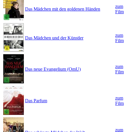
zum
Das Mädchen mit den goldenen Händen
Film
zum
Das Mädchen und der Künstler
Film
zum
Das neue Evangelium (OmU)
Film
zum
Das Parfum
Film
zum