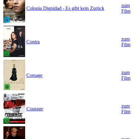
zum
Colonia Dignidad - Es gibt kein Zurück
Film
zum
Contra
Film
zum
Corsage
Film
zum
Courage
Film