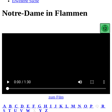
Erweiterte Suche
Notre-Dame in Flammen
zum Film
A
B
C
D
E
F
G
H
I
J
K
L
M
N
O
P
Q
R
S
T
U
V
W
X
Y
Z