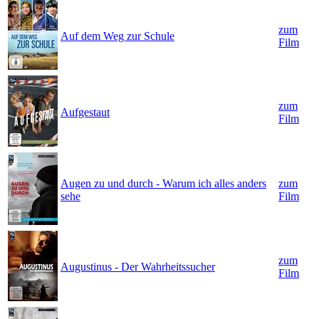
zum
Auf dem Weg zur Schule
Film
zum
Aufgestaut
Film
Augen zu und durch - Warum ich alles anders
zum
sehe
Film
zum
Augustinus - Der Wahrheitssucher
Film