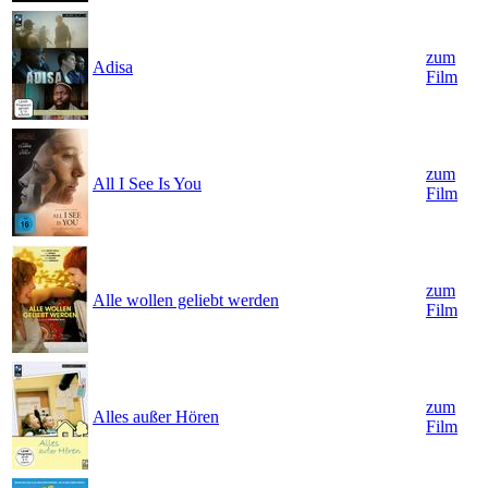
zum
Adisa
Film
zum
All I See Is You
Film
zum
Alle wollen geliebt werden
Film
zum
Alles außer Hören
Film