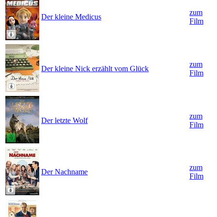
zum
Der kleine Medicus
Film
zum
Der kleine Nick erzählt vom Glück
Film
zum
Der letzte Wolf
Film
zum
Der Nachname
Film