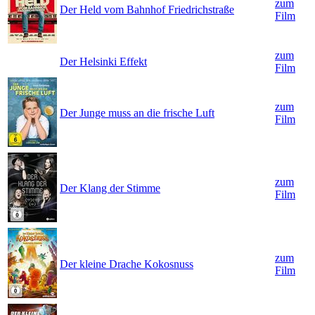
zum
Der Held vom Bahnhof Friedrichstraße
Film
zum
Der Helsinki Effekt
Film
zum
Der Junge muss an die frische Luft
Film
zum
Der Klang der Stimme
Film
zum
Der kleine Drache Kokosnuss
Film