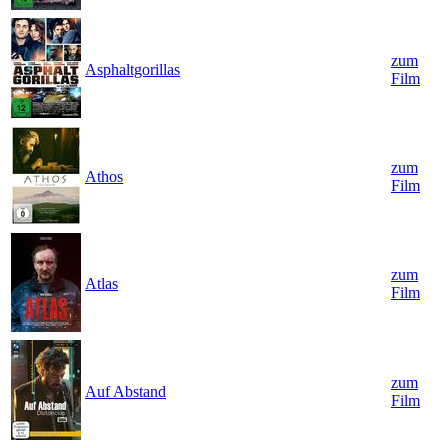
zum
Asphaltgorillas
Film
zum
Athos
Film
zum
Atlas
Film
zum
Auf Abstand
Film