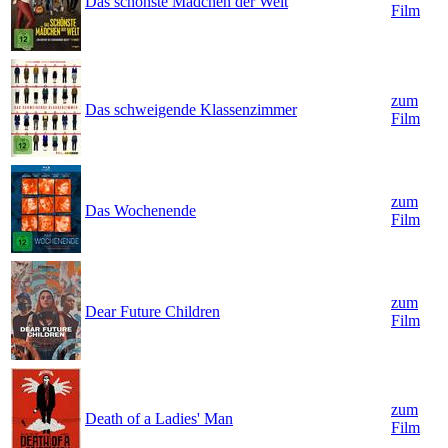
Das schönste Mädchen der Welt
Film
zum
Das schweigende Klassenzimmer
Film
zum
Das Wochenende
Film
zum
Dear Future Children
Film
zum
Death of a Ladies' Man
Film