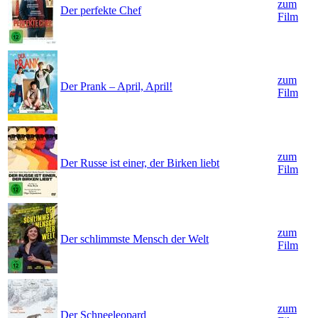
zum
Der perfekte Chef
Film
zum
Der Prank – April, April!
Film
zum
Der Russe ist einer, der Birken liebt
Film
zum
Der schlimmste Mensch der Welt
Film
zum
Der Schneeleopard