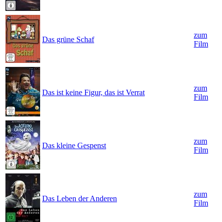
zum
Das grüne Schaf
Film
zum
Das ist keine Figur, das ist Verrat
Film
zum
Das kleine Gespenst
Film
zum
Das Leben der Anderen
Film