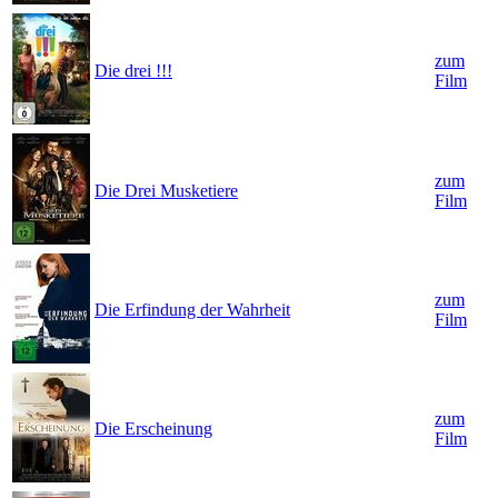
zum
Die drei !!!
Film
zum
Die Drei Musketiere
Film
zum
Die Erfindung der Wahrheit
Film
zum
Die Erscheinung
Film