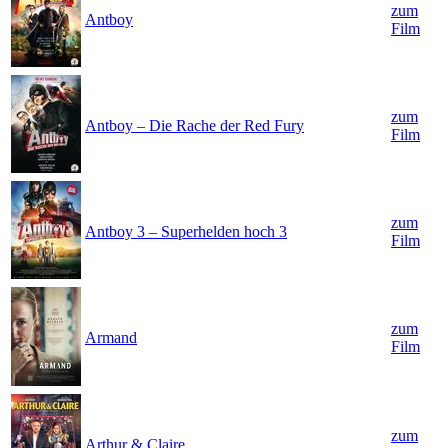
zum
Antboy
Film
zum
Antboy – Die Rache der Red Fury
Film
zum
Antboy 3 – Superhelden hoch 3
Film
zum
Armand
Film
zum
Arthur & Claire