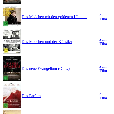
zum
Das Mädchen mit den goldenen Händen
Film
zum
Das Mädchen und der Künstler
Film
zum
Das neue Evangelium (OmU)
Film
zum
Das Parfum
Film