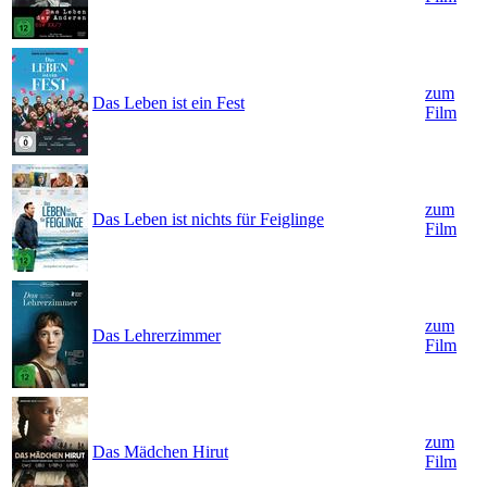
zum
Das Leben ist ein Fest
Film
zum
Das Leben ist nichts für Feiglinge
Film
zum
Das Lehrerzimmer
Film
zum
Das Mädchen Hirut
Film