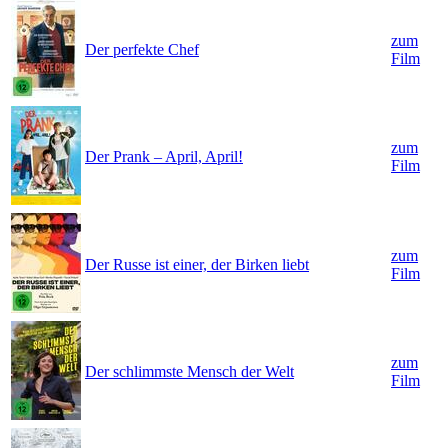
zum
Der perfekte Chef
Film
zum
Der Prank – April, April!
Film
zum
Der Russe ist einer, der Birken liebt
Film
zum
Der schlimmste Mensch der Welt
Film