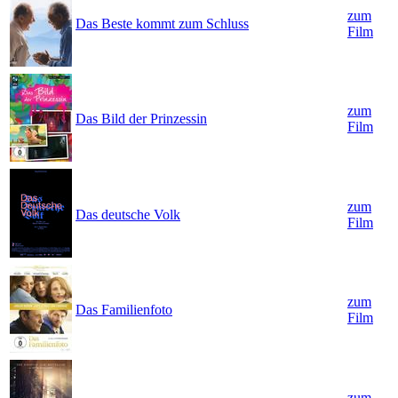
zum
Das Beste kommt zum Schluss
Film
zum
Das Bild der Prinzessin
Film
zum
Das deutsche Volk
Film
zum
Das Familienfoto
Film
zum