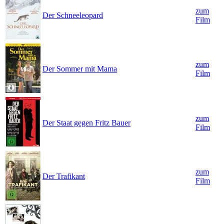
zum
Der Schneeleopard
Film
zum
Der Sommer mit Mama
Film
zum
Der Staat gegen Fritz Bauer
Film
zum
Der Trafikant
Film