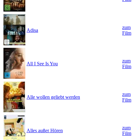
zum
Adisa
Film
zum
All I See Is You
Film
zum
Alle wollen geliebt werden
Film
zum
Alles außer Hören
Film