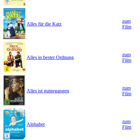
zum
Alles für die Katz
Film
zum
Alles in bester Ordnung
Film
zum
Alles ist gutgegangen
Film
zum
Alphabet
Film