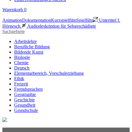
Warenkorb
0
Animation
Dokumentation
Kurzspielfilm
Spielfilm
Untertitel f.
Hörgesch.
Audiodeskription für Sehgeschädigte
Sachgebiete
Arbeitslehre
Berufliche Bildung
Bildende Kunst
Biologie
Chemie
Deutsch
Elementarbereich, Vorschulerziehung
Ethik
Freizeit
Fremdsprachen
Geographie
Geschichte
Gesundheit
Grundschule
Heimatraum, Region
Informationstechnische Bildung
Interkulturelle Bildung
Kinder- und Jugendbildung