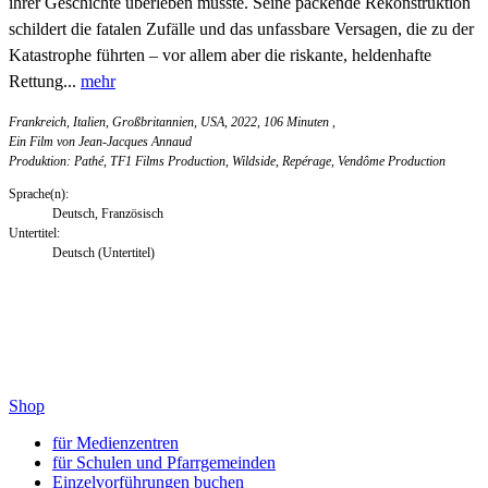
ihrer Geschichte überleben musste. Seine packende Rekonstruktion
schildert die fatalen Zufälle und das unfassbare Versagen, die zu der
Katastrophe führten – vor allem aber die riskante, heldenhafte
Rettung...
mehr
Frankreich, Italien, Großbritannien, USA, 2022, 106 Minuten
,
Ein Film von Jean-Jacques Annaud
Produktion: Pathé, TF1 Films Production, Wildside, Repérage, Vendôme Production
Sprache(n):
Deutsch, Französisch
Untertitel:
Deutsch (Untertitel)
Shop
für Medienzentren
für Schulen und Pfarrgemeinden
Einzelvorführungen buchen