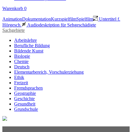
Warenkorb
0
Animation
Dokumentation
Kurzspielfilm
Spielfilm
Untertitel f.
Hörgesch.
Audiodeskription für Sehgeschädigte
Sachgebiete
Arbeitslehre
Berufliche Bildung
Bildende Kunst
Biologie
Chemie
Deutsch
Elementarbereich, Vorschulerziehung
Ethik
Freizeit
Fremdsprachen
Geographie
Geschichte
Gesundheit
Grundschule
Heimatraum, Region
Informationstechnische Bildung
Interkulturelle Bildung
Kinder- und Jugendbildung