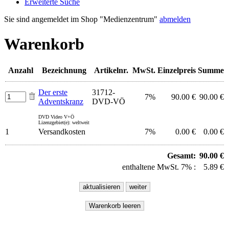
Erweiterte Suche
Sie sind angemeldet im Shop "Medienzentrum"
abmelden
Warenkorb
Anzahl
Bezeichnung
Artikelnr.
MwSt.
Einzelpreis
Summe
Der erste
31712-
7%
90.00 €
90.00 €
Adventskranz
DVD-VÖ
DVD Video V+Ö
Lizenzgebiet(e): weltweit
1
Versandkosten
7%
0.00 €
0.00 €
Gesamt:
90.00 €
enthaltene MwSt. 7% :
5.89 €