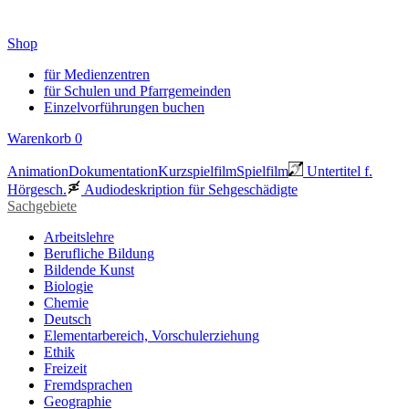
Shop
für Medienzentren
für Schulen und Pfarrgemeinden
Einzelvorführungen buchen
Warenkorb
0
Animation
Dokumentation
Kurzspielfilm
Spielfilm
Untertitel f.
Hörgesch.
Audiodeskription für Sehgeschädigte
Sachgebiete
Arbeitslehre
Berufliche Bildung
Bildende Kunst
Biologie
Chemie
Deutsch
Elementarbereich, Vorschulerziehung
Ethik
Freizeit
Fremdsprachen
Geographie