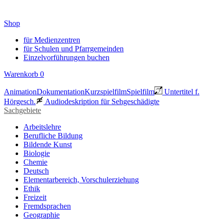
Shop
für Medienzentren
für Schulen und Pfarrgemeinden
Einzelvorführungen buchen
Warenkorb
0
Animation
Dokumentation
Kurzspielfilm
Spielfilm
Untertitel f.
Hörgesch.
Audiodeskription für Sehgeschädigte
Sachgebiete
Arbeitslehre
Berufliche Bildung
Bildende Kunst
Biologie
Chemie
Deutsch
Elementarbereich, Vorschulerziehung
Ethik
Freizeit
Fremdsprachen
Geographie