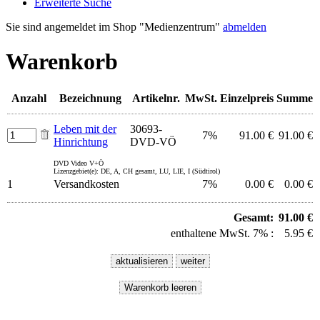
Erweiterte Suche
Sie sind angemeldet im Shop "Medienzentrum"
abmelden
Warenkorb
Anzahl
Bezeichnung
Artikelnr.
MwSt.
Einzelpreis
Summe
Leben mit der
30693-
7%
91.00 €
91.00 €
Hinrichtung
DVD-VÖ
DVD Video V+Ö
Lizenzgebiet(e): DE, A, CH gesamt, LU, LIE, I (Südtirol)
1
Versandkosten
7%
0.00 €
0.00 €
Gesamt:
91.00 €
enthaltene MwSt. 7% :
5.95 €