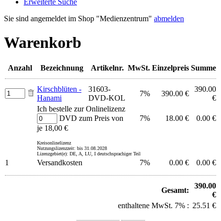
Erweiterte Suche
Sie sind angemeldet im Shop "Medienzentrum"
abmelden
Warenkorb
Anzahl
Bezeichnung
Artikelnr.
MwSt.
Einzelpreis
Summe
Kirschblüten -
31603-
390.00
7%
390.00 €
Hanami
DVD-KOL
€
Ich bestelle zur Onlinelizenz
DVD zum Preis von
7%
18.00 €
0.00 €
je 18,00 €
Kreisonlinelizenz
Nutzungslizenzzeit: bis 31.08.2028
Lizenzgebiet(e): DE, A, LU, I deutschsprachiger Teil
1
Versandkosten
7%
0.00 €
0.00 €
390.00
Gesamt:
€
enthaltene MwSt. 7% :
25.51 €