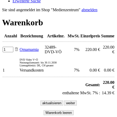
Erweiterte Suche
Sie sind angemeldet im Shop "Medienzentrum"
abmelden
Warenkorb
Anzahl
Bezeichnung
Artikelnr.
MwSt.
Einzelpreis
Summe
32489-
220.00
Omamamia
7%
220.00 €
DVD-VÖ
€
DVD Video V+Ö
Nutzungslizenzzeit: bis 30.11.2030
Lizenzgebiet(e): DE, CH gesamt
1
Versandkosten
7%
0.00 €
0.00 €
220.00
Gesamt:
€
enthaltene MwSt. 7% :
14.39 €