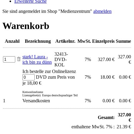
Erweiterte Suche
Sie sind angemeldet im Shop "Medienzentrum"
abmelden
Warenkorb
Anzahl
Bezeichnung
Artikelnr.
MwSt.
Einzelpreis
Summe
32413-
stark! Laura -
327.00
DVD-
7%
327.00 €
ich bin zu dünn
€
KOL
Ich bestelle zur Onlinelizenz
DVD zum Preis von
7%
18.00 €
0.00 €
je 18,00 €
Kreisonlinelizenz
Lizenzgebiet(e): Europa deutschsprachiger Teil
1
Versandkosten
7%
0.00 €
0.00 €
327.00
Gesamt:
€
enthaltene MwSt. 7% :
21.39 €