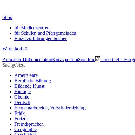
Shop
für Medienzentren
für Schulen und Pfarrgemeinden
Einzelvorführungen buchen
Warenkorb
0
Animation
Dokumentation
Kurzspielfilm
Spielfilm
Untertitel f. Hörg
Sachgebiete
Arbeitslehre
Berufliche Bildung
Bildende Kunst
Biologie
Chemie
Deutsch
Elementarbereich, Vorschulerziehung
Ethik
Freizeit
Fremdsprachen
Geographie
Geschichte