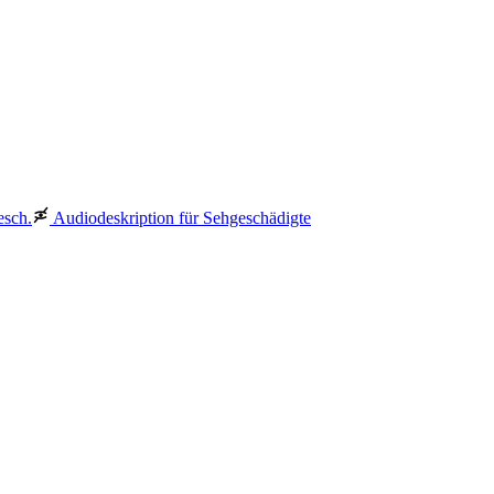
esch.
Audiodeskription für Sehgeschädigte