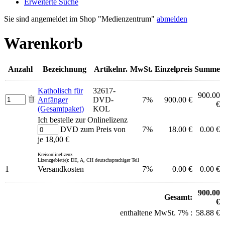
Erweiterte Suche
Sie sind angemeldet im Shop "Medienzentrum"
abmelden
Warenkorb
Anzahl
Bezeichnung
Artikelnr.
MwSt.
Einzelpreis
Summe
Katholisch für
32617-
900.00
Anfänger
DVD-
7%
900.00 €
€
(Gesamtpaket)
KOL
Ich bestelle zur Onlinelizenz
DVD zum Preis von
7%
18.00 €
0.00 €
je 18,00 €
Kreisonlinelizenz
Lizenzgebiet(e): DE, A, CH deutschsprachiger Teil
1
Versandkosten
7%
0.00 €
0.00 €
900.00
Gesamt:
€
enthaltene MwSt. 7% :
58.88 €