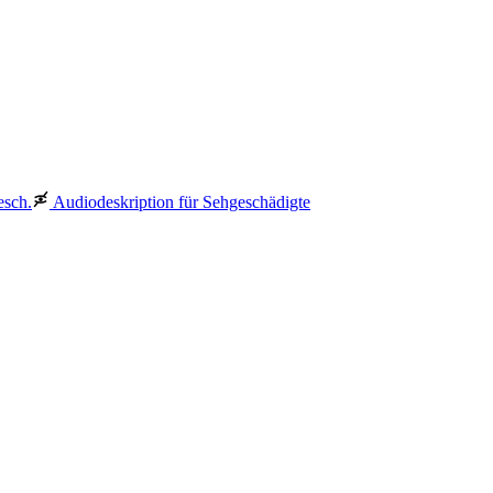
esch.
Audiodeskription für Sehgeschädigte