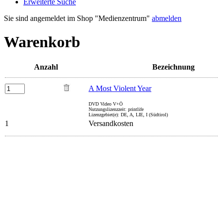
Erweiterte Suche
Sie sind angemeldet im Shop "Medienzentrum"
abmelden
Warenkorb
Anzahl
Bezeichnung
A Most Violent Year
DVD Video V+Ö
Nutzungslizenzzeit: printlife
Lizenzgebiet(e): DE, A, LIE, I (Südtirol)
1
Versandkosten