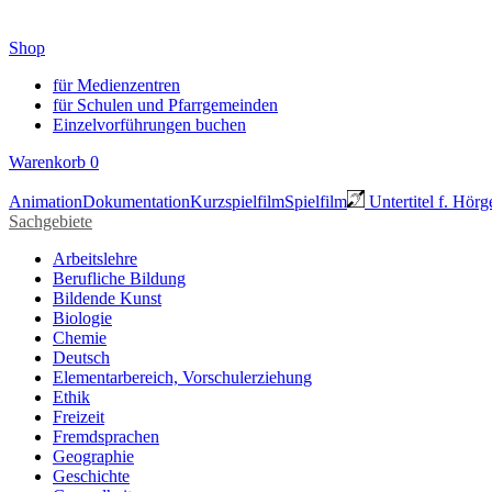
Shop
für Medienzentren
für Schulen und Pfarrgemeinden
Einzelvorführungen buchen
Warenkorb
0
Animation
Dokumentation
Kurzspielfilm
Spielfilm
Untertitel f. Hörg
Sachgebiete
Arbeitslehre
Berufliche Bildung
Bildende Kunst
Biologie
Chemie
Deutsch
Elementarbereich, Vorschulerziehung
Ethik
Freizeit
Fremdsprachen
Geographie
Geschichte