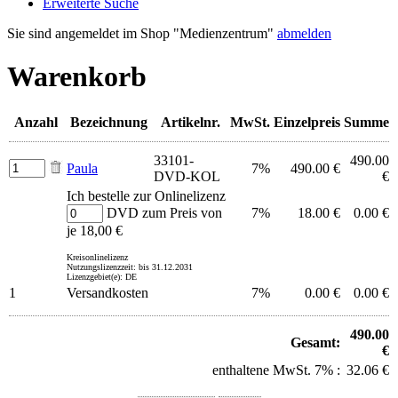
Erweiterte Suche
Sie sind angemeldet im Shop "Medienzentrum"
abmelden
Warenkorb
Anzahl
Bezeichnung
Artikelnr.
MwSt.
Einzelpreis
Summe
33101-
490.00
Paula
7%
490.00 €
DVD-KOL
€
Ich bestelle zur Onlinelizenz
DVD zum Preis von
7%
18.00 €
0.00 €
je 18,00 €
Kreisonlinelizenz
Nutzungslizenzzeit: bis 31.12.2031
Lizenzgebiet(e): DE
1
Versandkosten
7%
0.00 €
0.00 €
490.00
Gesamt:
€
enthaltene MwSt. 7% :
32.06 €