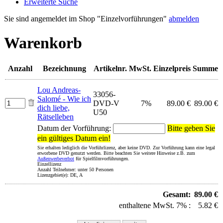
Erweiterte Suche
Sie sind angemeldet im Shop "Einzelvorführungen"
abmelden
Warenkorb
Anzahl
Bezeichnung
Artikelnr.
MwSt.
Einzelpreis
Summe
Lou Andreas-
33056-
Salomé - Wie ich
DVD-V
7%
89.00 €
89.00 €
dich liebe,
U50
Rätselleben
Datum der Vorführung:
Bitte geben Sie
ein gültiges Datum ein!
Sie erhalten lediglich die Vorführlizenz, aber keine DVD. Zur Vorführung kann eine legal
erworbene DVD genutzt werden. Bitte beachten Sie weitere Hinweise z.B. zum
Außenwerbeverbot
für Spielfilmvorführungen.
Einzellizenz
Anzahl Teilnehmer: unter 50 Personen
Lizenzgebiet(e): DE, A
Gesamt:
89.00 €
enthaltene MwSt. 7% :
5.82 €