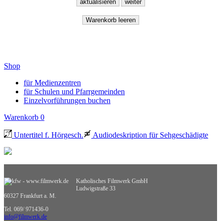
Shop
für Medienzentren
für Schulen und Pfarrgemeinden
Einzelvorführungen buchen
Warenkorb
0
Untertitel f. Hörgesch.
Audiodeskription für Sehgeschädigte
Katholisches Filmwerk GmbH
Ludwigstraße 33
60327 Frankfurt a. M.
Tel. 069/ 971436-0
info@filmwerk.de