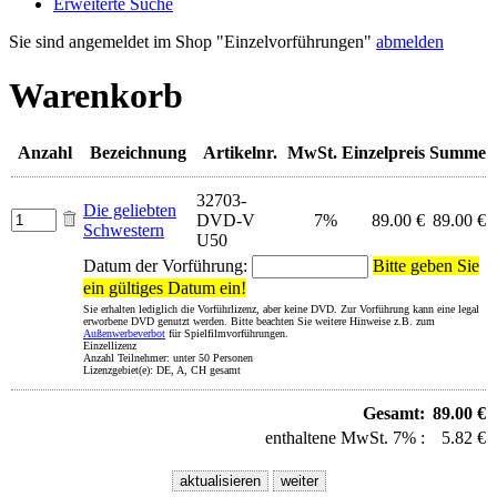
Erweiterte Suche
Sie sind angemeldet im Shop "Einzelvorführungen"
abmelden
Warenkorb
Anzahl
Bezeichnung
Artikelnr.
MwSt.
Einzelpreis
Summe
32703-
Die geliebten
DVD-V
7%
89.00 €
89.00 €
Schwestern
U50
Datum der Vorführung:
Bitte geben Sie
ein gültiges Datum ein!
Sie erhalten lediglich die Vorführlizenz, aber keine DVD. Zur Vorführung kann eine legal
erworbene DVD genutzt werden. Bitte beachten Sie weitere Hinweise z.B. zum
Außenwerbeverbot
für Spielfilmvorführungen.
Einzellizenz
Anzahl Teilnehmer: unter 50 Personen
Lizenzgebiet(e): DE, A, CH gesamt
Gesamt:
89.00 €
enthaltene MwSt. 7% :
5.82 €