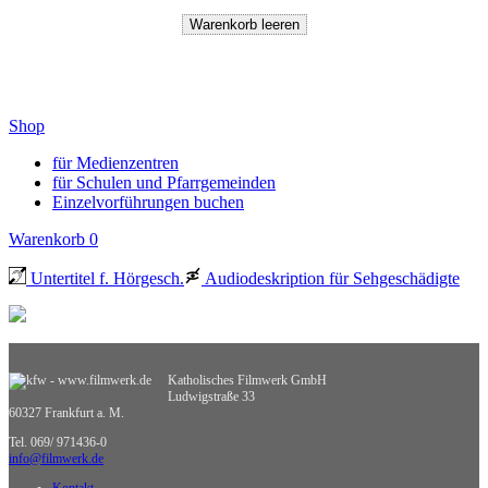
Shop
für Medienzentren
für Schulen und Pfarrgemeinden
Einzelvorführungen buchen
Warenkorb
0
Untertitel f. Hörgesch.
Audiodeskription für Sehgeschädigte
Katholisches Filmwerk GmbH
Ludwigstraße 33
60327 Frankfurt a. M.
Tel. 069/ 971436-0
info@filmwerk.de
Kontakt