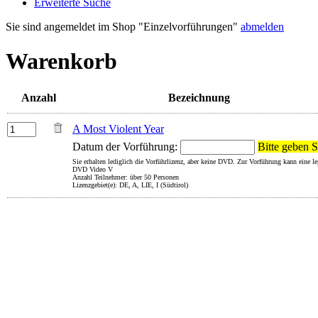
Erweiterte Suche
Sie sind angemeldet im Shop "Einzelvorführungen"
abmelden
Warenkorb
Anzahl
Bezeichnung
A Most Violent Year
Datum der Vorführung:
Bitte geben S
Sie erhalten lediglich die Vorführlizenz, aber keine DVD. Zur Vorführung kann eine 
DVD Video V
Anzahl Teilnehmer: über 50 Personen
Lizenzgebiet(e): DE, A, LIE, I (Südtirol)