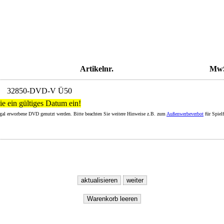
Artikelnr.
MwS
32850-DVD-V Ü50
ie ein gültiges Datum ein!
legal erworbene DVD genutzt werden. Bitte beachten Sie weitere Hinweise z.B. zum
Außenwerbeverbot
für Spiel