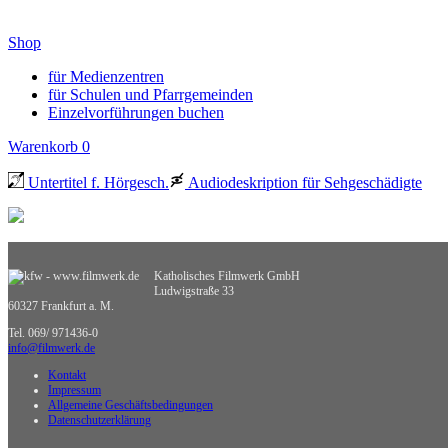
Shop
für Medienzentren
für Schulen und Pfarrgemeinden
Einzelvorführungen buchen
Warenkorb
0
Untertitel f. Hörgesch.
Audiodeskription für Sehgeschädigte
Katholisches Filmwerk GmbH
Ludwigstraße 33
60327 Frankfurt a. M.
Tel. 069/ 971436-0
info@filmwerk.de
Kontakt
Impressum
Allgemeine Geschäftsbedingungen
Datenschutzerklärung