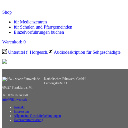
Shop
für Medienzentren
für Schulen und Pfarrgemeinden
Einzelvorführungen buchen
Warenkorb
0
Untertitel f. Hörgesch.
Audiodeskription für Sehgeschädigte
Katholisches Filmwerk GmbH
Ludwigstraße 33
60327 Frankfurt a. M.
Tel. 069/ 971436-0
info@filmwerk.de
Kontakt
Impressum
Allgemeine Geschäftsbedingungen
Datenschutzerklärung