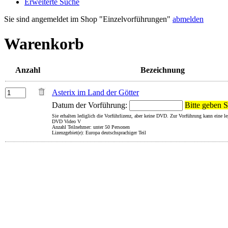
Erweiterte Suche
Sie sind angemeldet im Shop "Einzelvorführungen"
abmelden
Warenkorb
Anzahl
Bezeichnung
Asterix im Land der Götter
Datum der Vorführung:
Bitte geben S
Sie erhalten lediglich die Vorführlizenz, aber keine DVD. Zur Vorführung kann eine 
DVD Video V
Anzahl Teilnehmer: unter 50 Personen
Lizenzgebiet(e): Europa deutschsprachiger Teil