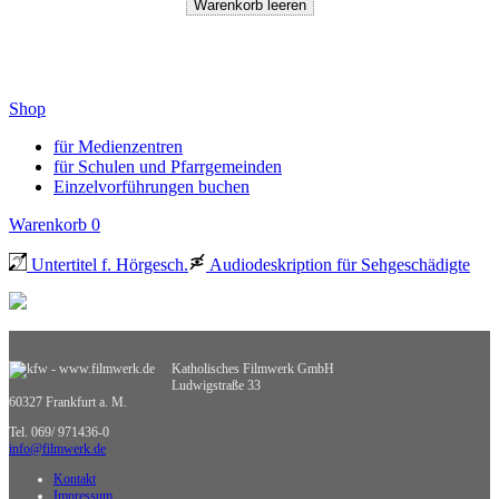
Shop
für Medienzentren
für Schulen und Pfarrgemeinden
Einzelvorführungen buchen
Warenkorb
0
Untertitel f. Hörgesch.
Audiodeskription für Sehgeschädigte
Katholisches Filmwerk GmbH
Ludwigstraße 33
60327 Frankfurt a. M.
Tel. 069/ 971436-0
info@filmwerk.de
Kontakt
Impressum