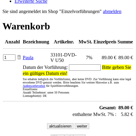
Erweiterte Suche
Sie sind angemeldet im Shop "Einzelvorführungen"
abmelden
Warenkorb
Anzahl
Bezeichnung
Artikelnr.
MwSt.
Einzelpreis
Summe
33101-DVD-
Paula
7%
89.00 €
89.00 €
V U50
Datum der Vorführung:
Bitte geben Sie
ein gültiges Datum ein!
Sie erhalten lediglich die Vorführlizenz, aber keine DVD. Zur Vorführung kann eine legal
erworbene DVD genutzt werden. Bitte beachten Sie weitere Hinweise z.B. zum
Außenwerbeverbot
für Spielfilmvorführungen.
Einzellizenz
Anzahl Teilnehmer: unter 50 Personen
Lizenzgebiet(e): DE
Gesamt:
89.00 €
enthaltene MwSt. 7% :
5.82 €