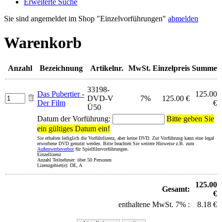
Erweiterte Suche
Sie sind angemeldet im Shop "Einzelvorführungen"
abmelden
Warenkorb
Anzahl
Bezeichnung
Artikelnr.
MwSt.
Einzelpreis
Summe
33198-
Das Pubertier -
125.00
DVD-V
7%
125.00 €
Der Film
€
Ü50
Datum der Vorführung:
Bitte geben Sie
ein gültiges Datum ein!
Sie erhalten lediglich die Vorführlizenz, aber keine DVD. Zur Vorführung kann eine legal
erworbene DVD genutzt werden. Bitte beachten Sie weitere Hinweise z.B. zum
Außenwerbeverbot
für Spielfilmvorführungen.
Einzellizenz
Anzahl Teilnehmer: über 50 Personen
Lizenzgebiet(e): DE, A
125.00
Gesamt:
€
enthaltene MwSt. 7% :
8.18 €