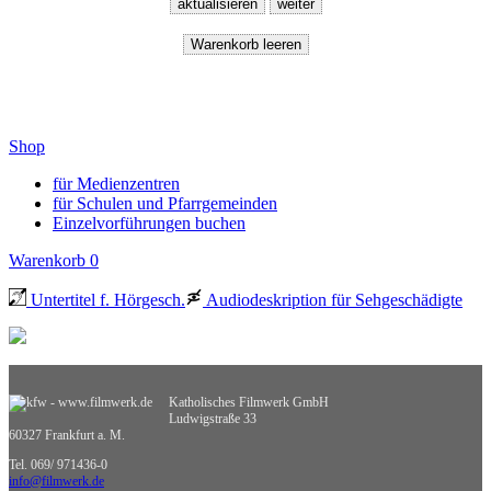
Shop
für Medienzentren
für Schulen und Pfarrgemeinden
Einzelvorführungen buchen
Warenkorb
0
Untertitel f. Hörgesch.
Audiodeskription für Sehgeschädigte
Katholisches Filmwerk GmbH
Ludwigstraße 33
60327 Frankfurt a. M.
Tel. 069/ 971436-0
info@filmwerk.de