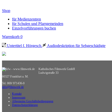
Shop
für Medienzentren
für Schulen und Pfarrgemeinden
Einzelvorführungen buchen
Warenkorb
0
Untertitel f. Hörgesch.
Audiodeskription für Sehgeschädigte
Katholisches Filmwerk GmbH
Ludwigstraße 33
60327 Frankfurt a. M.
Tel. 069/ 971436-0
info@filmwerk.de
Kontakt
Impressum
Allgemeine Geschäftsbedingungen
Datenschutzerklärung