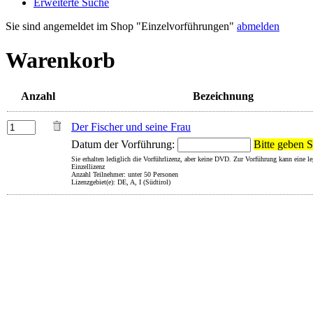
Erweiterte Suche
Sie sind angemeldet im Shop "Einzelvorführungen"
abmelden
Warenkorb
Anzahl
Bezeichnung
Der Fischer und seine Frau
Datum der Vorführung:
Bitte geben S
Sie erhalten lediglich die Vorführlizenz, aber keine DVD. Zur Vorführung kann eine 
Einzellizenz
Anzahl Teilnehmer: unter 50 Personen
Lizenzgebiet(e): DE, A, I (Südtirol)