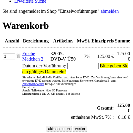
Erweiterte Suche
Sie sind angemeldet im Shop "Einzelvorführungen"
abmelden
Warenkorb
Anzahl
Bezeichnung
Artikelnr.
MwSt.
Einzelpreis
Summe
Freche
32005-
125.00
7%
125.00 €
Mädchen 2
DVD-V Ü50
€
Datum der Vorführung:
Bitte geben Sie
ein gültiges Datum ein!
Sie erhalten lediglich die Vorführlizenz, aber keine DVD. Zur Vorführung kann eine legal
erworbene DVD genutzt werden. Bitte beachten Sie weitere Hinweise z.B. zum
Außenwerbeverbot
für Spielfilmvorführungen.
Einzellizenz
Anzahl Teilnehmer: über 50 Personen
Lizenzgebiet(e): DE, A, CH gesamt, I (Südtirol)
125.00
Gesamt:
€
enthaltene MwSt. 7% :
8.18 €