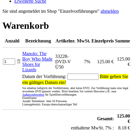
Erweiterte Suche
Sie sind angemeldet im Shop "Einzelvorführungen"
abmelden
Warenkorb
Anzahl
Bezeichnung
Artikelnr.
MwSt.
Einzelpreis
Summe
Manolo: The
33228-
Boy Who Made
125.00
DVD-V
7%
125.00 €
Shoes for
€
Ü50
Lizards
Datum der Vorführung:
Bitte geben Sie
ein gültiges Datum ein!
Sie erhalten lediglich die Vorführlizenz, aber keine DVD. Zur Vorführung kann eine legal
erworbene DVD genutzt werden. Bitte beachten Sie weitere Hinweise z.B. zum
Außenwerbeverbot
für Spielfilmvorführungen.
Einzellizenz
Anzahl Teilnehmer: über 50 Personen
Lizenzgebiet(e): Europa deutschsprachiger Teil
125.00
Gesamt:
€
enthaltene MwSt. 7% :
8.18 €