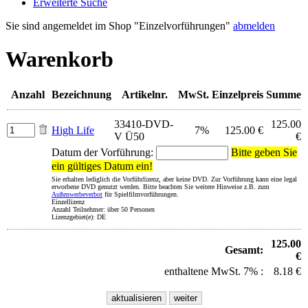
Erweiterte Suche
Sie sind angemeldet im Shop "Einzelvorführungen"
abmelden
Warenkorb
Anzahl
Bezeichnung
Artikelnr.
MwSt.
Einzelpreis
Summe
33410-DVD-
125.00
High Life
7%
125.00 €
V Ü50
€
Datum der Vorführung:
Bitte geben Sie
ein gültiges Datum ein!
Sie erhalten lediglich die Vorführlizenz, aber keine DVD. Zur Vorführung kann eine legal
erworbene DVD genutzt werden. Bitte beachten Sie weitere Hinweise z.B. zum
Außenwerbeverbot
für Spielfilmvorführungen.
Einzellizenz
Anzahl Teilnehmer: über 50 Personen
Lizenzgebiet(e): DE
125.00
Gesamt:
€
enthaltene MwSt. 7% :
8.18 €