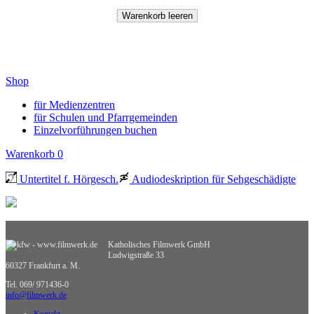
Shop
für Medienzentren
für Schulen und Pfarrgemeinden
Einzelvorführungen buchen
Warenkorb
0
Untertitel f. Hörgesch.
Audiodeskription für Sehgeschädigte
Katholisches Filmwerk GmbH
Ludwigstraße 33
60327 Frankfurt a. M.
Tel. 069/ 971436-0
info@filmwerk.de
Kontakt