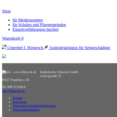
Shop
für Medienzentren
für Schulen und Pfarrgemeinden
Einzelvorführungen buchen
Warenkorb
0
Untertitel f. Hörgesch.
Audiodeskription für Sehgeschädigte
Katholisches Filmwerk GmbH
Ludwigstraße 33
60327 Frankfurt a. M.
Tel. 069/ 971436-0
info@filmwerk.de
Kontakt
Impressum
Allgemeine Geschäftsbedingungen
Datenschutzerklärung