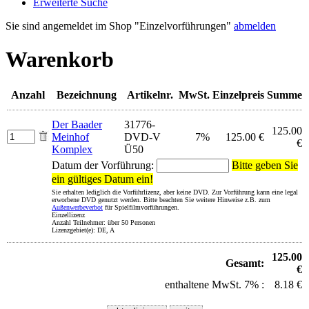
Erweiterte Suche
Sie sind angemeldet im Shop "Einzelvorführungen"
abmelden
Warenkorb
Anzahl
Bezeichnung
Artikelnr.
MwSt.
Einzelpreis
Summe
Der Baader
31776-
125.00
Meinhof
DVD-V
7%
125.00 €
€
Komplex
Ü50
Datum der Vorführung:
Bitte geben Sie
ein gültiges Datum ein!
Sie erhalten lediglich die Vorführlizenz, aber keine DVD. Zur Vorführung kann eine legal
erworbene DVD genutzt werden. Bitte beachten Sie weitere Hinweise z.B. zum
Außenwerbeverbot
für Spielfilmvorführungen.
Einzellizenz
Anzahl Teilnehmer: über 50 Personen
Lizenzgebiet(e): DE, A
125.00
Gesamt:
€
enthaltene MwSt. 7% :
8.18 €