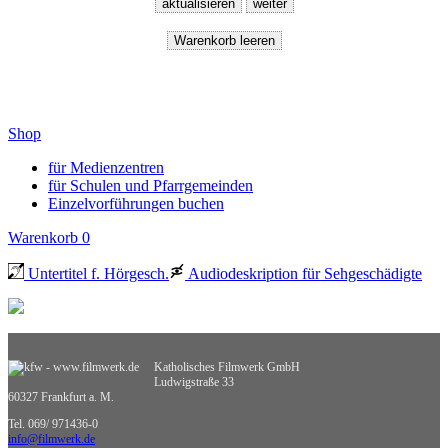
Shop
für Medienzentren
für Schulen und Pfarrgemeinden
Einzelvorführungen buchen
Warenkorb
0
Untertitel f. Hörgesch.
Audiodeskription für Sehgeschädigte
Katholisches Filmwerk GmbH
Ludwigstraße 33
60327 Frankfurt a. M.
Tel. 069/ 971436-0
info@filmwerk.de