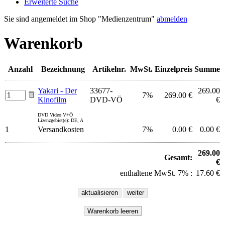
Erweiterte Suche
Sie sind angemeldet im Shop "Medienzentrum"
abmelden
Warenkorb
Anzahl
Bezeichnung
Artikelnr.
MwSt.
Einzelpreis
Summe
Yakari - Der
33677-
269.00
7%
269.00 €
Kinofilm
DVD-VÖ
€
DVD Video V+Ö
Lizenzgebiet(e): DE, A
1
Versandkosten
7%
0.00 €
0.00 €
269.00
Gesamt:
€
enthaltene MwSt. 7% :
17.60 €