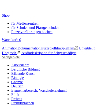
Shop
für Medienzentren
für Schulen und Pfarrgemeinden
Einzelvorführungen buchen
Warenkorb
0
Animation
Dokumentation
Kurzspielfilm
Spielfilm
Untertitel f.
Hörgesch.
Audiodeskription für Sehgeschädigte
Sachgebiete
Arbeitslehre
Berufliche Bildung
Bildende Kunst
Biologie
Chemie
Deutsch
Elementarbereich, Vorschulerziehung
Ethik
Freizeit
Fremdsprachen