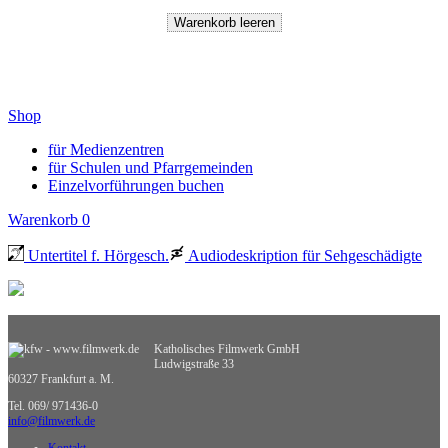
Shop
für Medienzentren
für Schulen und Pfarrgemeinden
Einzelvorführungen buchen
Warenkorb
0
Untertitel f. Hörgesch.
Audiodeskription für Sehgeschädigte
Katholisches Filmwerk GmbH
Ludwigstraße 33
60327 Frankfurt a. M.
Tel. 069/ 971436-0
info@filmwerk.de
Kontakt