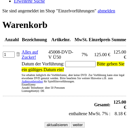
Erweiterte Suche
Sie sind angemeldet im Shop "Einzelvorführungen"
abmelden
Warenkorb
Anzahl
Bezeichnung
Artikelnr.
MwSt.
Einzelpreis
Summe
Alles auf
45008-DVD-
125.00
7%
125.00 €
Zucker!
V Ü50
€
Datum der Vorführung:
Bitte geben Sie
ein gültiges Datum ein!
Sie erhalten lediglich die Vorführlizenz, aber keine DVD. Zur Vorführung kann eine legal
erworbene DVD genutzt werden. Bitte beachten Sie weitere Hinweise z.B. zum
Außenwerbeverbot
für Spielfilmvorführungen.
Einzellizenz
Anzahl Teilnehmer: über 50 Personen
Lizenzgebiet(e): DE
125.00
Gesamt:
€
enthaltene MwSt. 7% :
8.18 €