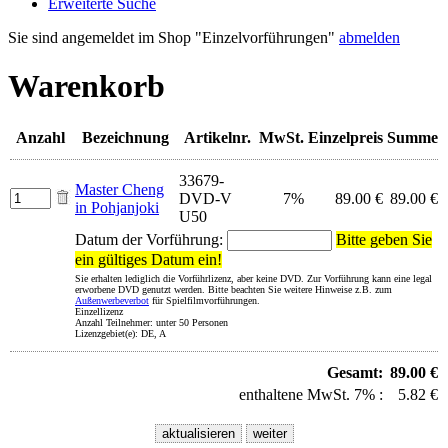
Erweiterte Suche
Sie sind angemeldet im Shop "Einzelvorführungen"
abmelden
Warenkorb
Anzahl
Bezeichnung
Artikelnr.
MwSt.
Einzelpreis
Summe
33679-
Master Cheng
DVD-V
7%
89.00 €
89.00 €
in Pohjanjoki
U50
Datum der Vorführung:
Bitte geben Sie
ein gültiges Datum ein!
Sie erhalten lediglich die Vorführlizenz, aber keine DVD. Zur Vorführung kann eine legal
erworbene DVD genutzt werden. Bitte beachten Sie weitere Hinweise z.B. zum
Außenwerbeverbot
für Spielfilmvorführungen.
Einzellizenz
Anzahl Teilnehmer: unter 50 Personen
Lizenzgebiet(e): DE, A
Gesamt:
89.00 €
enthaltene MwSt. 7% :
5.82 €