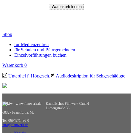
Shop
für Medienzentren
für Schulen und Pfarrgemeinden
Einzelvorführungen buchen
Warenkorb
0
Untertitel f. Hörgesch.
Audiodeskription für Sehgeschädigte
Katholisches Filmwerk GmbH
Ludwigstraße 33
60327 Frankfurt a. M.
Tel. 069/ 971436-0
info@filmwerk.de
Kontakt