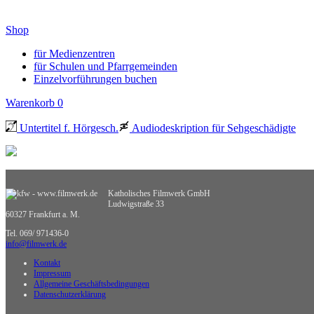
Shop
für Medienzentren
für Schulen und Pfarrgemeinden
Einzelvorführungen buchen
Warenkorb
0
Untertitel f. Hörgesch.
Audiodeskription für Sehgeschädigte
Katholisches Filmwerk GmbH
Ludwigstraße 33
60327 Frankfurt a. M.
Tel. 069/ 971436-0
info@filmwerk.de
Kontakt
Impressum
Allgemeine Geschäftsbedingungen
Datenschutzerklärung