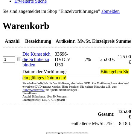
Erweiterte Suche
Sie sind angemeldet im Shop "Einzelvorführungen"
abmelden
Warenkorb
Anzahl
Bezeichnung
Artikelnr.
MwSt.
Einzelpreis
Summe
Die Kunst sich
33696-
125.00
die Schuhe zu
DVD-V
7%
125.00 €
€
binden
Ü50
Datum der Vorführung:
Bitte geben Sie
ein gültiges Datum ein!
Sie erhalten lediglich die Vorführlizenz, aber keine DVD. Zur Vorführung kann eine legal
erworbene DVD genutzt werden. Bitte beachten Sie weitere Hinweise z.B. zum
Außenwerbeverbot
für Spielfilmvorführungen.
Einzellizenz
Anzahl Teilnehmer: über 50 Personen
Lizenzgebiet(e): DE, A, CH gesamt
125.00
Gesamt:
€
enthaltene MwSt. 7% :
8.18 €