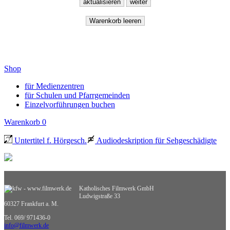
Shop
für Medienzentren
für Schulen und Pfarrgemeinden
Einzelvorführungen buchen
Warenkorb
0
Untertitel f. Hörgesch.
Audiodeskription für Sehgeschädigte
Katholisches Filmwerk GmbH
Ludwigstraße 33
60327 Frankfurt a. M.
Tel. 069/ 971436-0
info@filmwerk.de