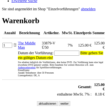
Erweiterte Suche
Sie sind angemeldet im Shop "Einzelvorführungen"
abmelden
Warenkorb
Anzahl
Bezeichnung
Artikelnr.
MwSt.
Einzelpreis
Summe
The Middle
33879-V
125.00
7%
125.00 €
Man
Ü50
€
Datum der Vorführung:
Bitte geben Sie
ein gültiges Datum ein!
Sie erhalten lediglich die Vorführlizenz, aber keine DVD. Zur Vorführung kann eine legal
erworbene DVD genutzt werden. Bitte beachten Sie weitere Hinweise z.B. zum
Außenwerbeverbot
für Spielfilmvorführungen.
Einzellizenz
Anzahl Teilnehmer: über 50 Personen
Lizenzgebiet(e): DE, A
125.00
Gesamt:
€
enthaltene MwSt. 7% :
8.18 €