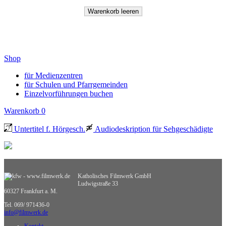
Shop
für Medienzentren
für Schulen und Pfarrgemeinden
Einzelvorführungen buchen
Warenkorb
0
Untertitel f. Hörgesch.
Audiodeskription für Sehgeschädigte
Katholisches Filmwerk GmbH
Ludwigstraße 33
60327 Frankfurt a. M.
Tel. 069/ 971436-0
info@filmwerk.de
Kontakt