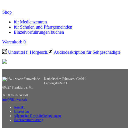
Shop
für Medienzentren
für Schulen und Pfarrgemeinden
Einzelvorführungen buchen
Warenkorb
0
Untertitel f. Hörgesch.
Audiodeskription für Sehgeschädigte
Katholisches Filmwerk GmbH
Ludwigstraße 33
60327 Frankfurt a. M.
Tel. 069/ 971436-0
info@filmwerk.de
Kontakt
Impressum
Allgemeine Geschäftsbedingungen
Datenschutzerklärung