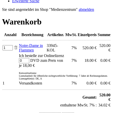
Erweiterte Suche
Sie sind angemeldet im Shop "Medienzentrum"
abmelden
Warenkorb
Anzahl
Bezeichnung
Artikelnr.
MwSt.
Einzelpreis
Summe
Notre-Dame in
33945-
520.00
7%
520.00 €
Flammen
KOL
€
Ich bestelle zur Onlinelizenz
DVD zum Preis von
7%
18.00 €
0.00 €
je 18,00 €
Kreisonlinelizenz
Lizenzlaufzeit für öffentliche nichtgewerbliche Vorführung: 7 Jahre ab Rechnungsdatum.
Lizenzgebiet(e): DE, A
1
Versandkosten
7%
0.00 €
0.00 €
520.00
Gesamt:
€
enthaltene MwSt. 7% :
34.02 €