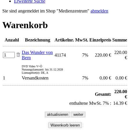
Erweiterte Suche
Sie sind angemeldet im Shop "Medienzentrum"
abmelden
Warenkorb
Anzahl
Bezeichnung
Artikelnr.
MwSt.
Einzelpreis
Summe
Das Wunder von
220.00
41174
7%
220.00 €
Bern
€
DVD Video V+Ö
Nutzungslizenzzeit: bis 31.12.2028
Lizenzgebiet(e): DE, A
1
Versandkosten
7%
0.00 €
0.00 €
220.00
Gesamt:
€
enthaltene MwSt. 7% :
14.39 €