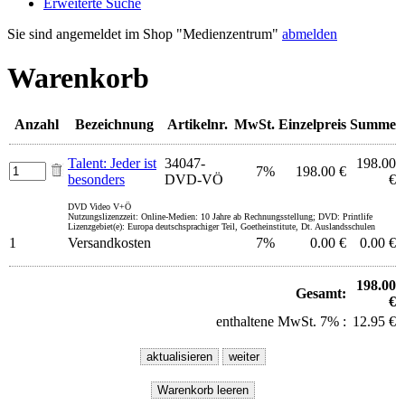
Erweiterte Suche
Sie sind angemeldet im Shop "Medienzentrum"
abmelden
Warenkorb
Anzahl
Bezeichnung
Artikelnr.
MwSt.
Einzelpreis
Summe
Talent: Jeder ist
34047-
198.00
7%
198.00 €
besonders
DVD-VÖ
€
DVD Video V+Ö
Nutzungslizenzzeit: Online-Medien: 10 Jahre ab Rechnungsstellung; DVD: Printlife
Lizenzgebiet(e): Europa deutschsprachiger Teil, Goetheinstitute, Dt. Auslandsschulen
1
Versandkosten
7%
0.00 €
0.00 €
198.00
Gesamt:
€
enthaltene MwSt. 7% :
12.95 €