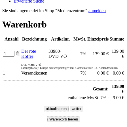
Erweiterte Suche
Sie sind angemeldet im Shop "Medienzentrum"
abmelden
Warenkorb
Anzahl
Bezeichnung
Artikelnr.
MwSt.
Einzelpreis
Summe
Der rote
33980-
139.00
7%
139.00 €
Koffer
DVD-VÖ
€
DVD Video V+Ö
Lizenzgebiet(e): Europa deutschsprachiger Teil, Goetheinstitute, Dt. Auslandsschulen
1
Versandkosten
7%
0.00 €
0.00 €
139.00
Gesamt:
€
enthaltene MwSt. 7% :
9.09 €