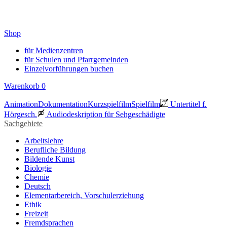
Shop
für Medienzentren
für Schulen und Pfarrgemeinden
Einzelvorführungen buchen
Warenkorb
0
Animation
Dokumentation
Kurzspielfilm
Spielfilm
Untertitel f.
Hörgesch.
Audiodeskription für Sehgeschädigte
Sachgebiete
Arbeitslehre
Berufliche Bildung
Bildende Kunst
Biologie
Chemie
Deutsch
Elementarbereich, Vorschulerziehung
Ethik
Freizeit
Fremdsprachen