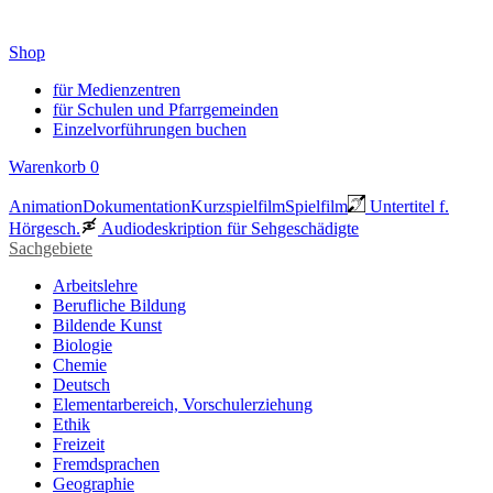
Shop
für Medienzentren
für Schulen und Pfarrgemeinden
Einzelvorführungen buchen
Warenkorb
0
Animation
Dokumentation
Kurzspielfilm
Spielfilm
Untertitel f.
Hörgesch.
Audiodeskription für Sehgeschädigte
Sachgebiete
Arbeitslehre
Berufliche Bildung
Bildende Kunst
Biologie
Chemie
Deutsch
Elementarbereich, Vorschulerziehung
Ethik
Freizeit
Fremdsprachen
Geographie