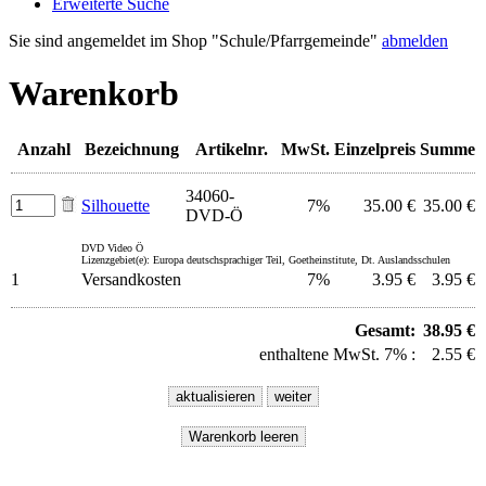
Erweiterte Suche
Sie sind angemeldet im Shop "Schule/Pfarrgemeinde"
abmelden
Warenkorb
Anzahl
Bezeichnung
Artikelnr.
MwSt.
Einzelpreis
Summe
34060-
Silhouette
7%
35.00 €
35.00 €
DVD-Ö
DVD Video Ö
Lizenzgebiet(e): Europa deutschsprachiger Teil, Goetheinstitute, Dt. Auslandsschulen
1
Versandkosten
7%
3.95 €
3.95 €
Gesamt:
38.95 €
enthaltene MwSt. 7% :
2.55 €