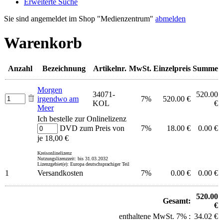
Erweiterte Suche
Sie sind angemeldet im Shop "Medienzentrum"
abmelden
Warenkorb
Anzahl
Bezeichnung
Artikelnr.
MwSt.
Einzelpreis
Summe
Morgen
34071-
520.00
irgendwo am
7%
520.00 €
KOL
€
Meer
Ich bestelle zur Onlinelizenz
DVD zum Preis von
7%
18.00 €
0.00 €
je 18,00 €
Kreisonlinelizenz
Nutzungslizenzzeit: bis 31.03.2032
Lizenzgebiet(e): Europa deutschsprachiger Teil
1
Versandkosten
7%
0.00 €
0.00 €
520.00
Gesamt:
€
enthaltene MwSt. 7% :
34.02 €