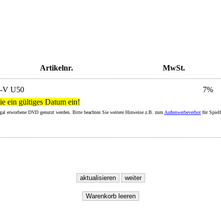
Artikelnr.
MwSt.
2-V U50
7%
ie ein gültiges Datum ein!
legal erworbene DVD genutzt werden. Bitte beachten Sie weitere Hinweise z.B. zum
Außenwerbeverbot
für Spiel