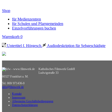
Shop
für Medienzentren
für Schulen und Pfarrgemeinden
Einzelvorführungen buchen
Warenkorb
0
Untertitel f. Hörgesch.
Audiodeskription für Sehgeschädigte
Katholisches Filmwerk GmbH
Ludwigstraße 33
60327 Frankfurt a. M.
Tel. 069/ 971436-0
info@filmwerk.de
Kontakt
Impressum
Allgemeine Geschäftsbedingungen
Datenschutzerklärung