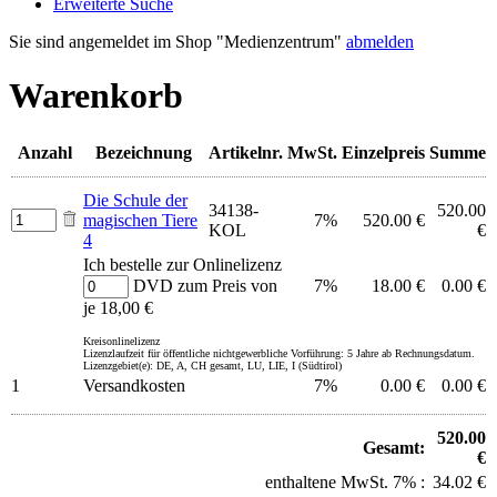
Erweiterte Suche
Sie sind angemeldet im Shop "Medienzentrum"
abmelden
Warenkorb
Anzahl
Bezeichnung
Artikelnr.
MwSt.
Einzelpreis
Summe
Die Schule der
34138-
520.00
magischen Tiere
7%
520.00 €
KOL
€
4
Ich bestelle zur Onlinelizenz
DVD zum Preis von
7%
18.00 €
0.00 €
je 18,00 €
Kreisonlinelizenz
Lizenzlaufzeit für öffentliche nichtgewerbliche Vorführung: 5 Jahre ab Rechnungsdatum.
Lizenzgebiet(e): DE, A, CH gesamt, LU, LIE, I (Südtirol)
1
Versandkosten
7%
0.00 €
0.00 €
520.00
Gesamt:
€
enthaltene MwSt. 7% :
34.02 €