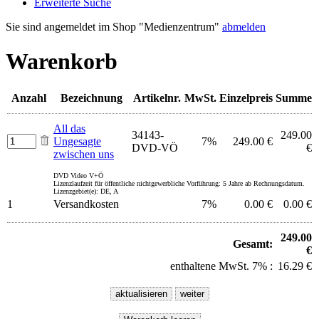
Erweiterte Suche
Sie sind angemeldet im Shop "Medienzentrum"
abmelden
Warenkorb
Anzahl
Bezeichnung
Artikelnr.
MwSt.
Einzelpreis
Summe
All das
34143-
249.00
Ungesagte
7%
249.00 €
DVD-VÖ
€
zwischen uns
DVD Video V+Ö
Lizenzlaufzeit für öffentliche nichtgewerbliche Vorführung: 5 Jahre ab Rechnungsdatum.
Lizenzgebiet(e): DE, A
1
Versandkosten
7%
0.00 €
0.00 €
249.00
Gesamt:
€
enthaltene MwSt. 7% :
16.29 €