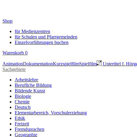
Shop
für Medienzentren
für Schulen und Pfarrgemeinden
Einzelvorführungen buchen
Warenkorb
0
Animation
Dokumentation
Kurzspielfilm
Spielfilm
Untertitel f. Hörg
Sachgebiete
Arbeitslehre
Berufliche Bildung
Bildende Kunst
Biologie
Chemie
Deutsch
Elementarbereich, Vorschulerziehung
Ethik
Freizeit
Fremdsprachen
Geographie