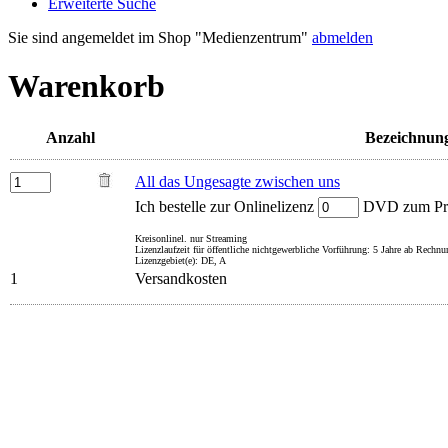
Erweiterte Suche
Sie sind angemeldet im Shop "Medienzentrum"
abmelden
Warenkorb
Anzahl
Bezeichnun
All das Ungesagte zwischen uns
Ich bestelle zur Onlinelizenz
DVD zum Prei
Kreisonlinel. nur Streaming
Lizenzlaufzeit für öffentliche nichtgewerbliche Vorführung: 5 Jahre ab Rechn
Lizenzgebiet(e): DE, A
1
Versandkosten