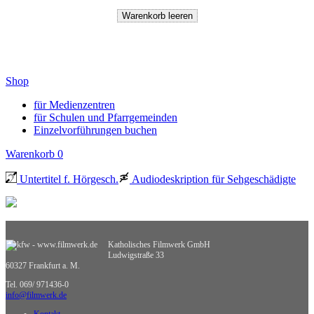
Shop
für Medienzentren
für Schulen und Pfarrgemeinden
Einzelvorführungen buchen
Warenkorb
0
Untertitel f. Hörgesch.
Audiodeskription für Sehgeschädigte
Katholisches Filmwerk GmbH
Ludwigstraße 33
60327 Frankfurt a. M.
Tel. 069/ 971436-0
info@filmwerk.de
Kontakt