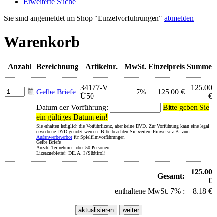
Erweiterte Suche
Sie sind angemeldet im Shop "Einzelvorführungen"
abmelden
Warenkorb
Anzahl
Bezeichnung
Artikelnr.
MwSt.
Einzelpreis
Summe
34177-V
125.00
Gelbe Briefe
7%
125.00 €
Ü50
€
Datum der Vorführung:
Bitte geben Sie
ein gültiges Datum ein!
Sie erhalten lediglich die Vorführlizenz, aber keine DVD. Zur Vorführung kann eine legal
erworbene DVD genutzt werden. Bitte beachten Sie weitere Hinweise z.B. zum
Außenwerbeverbot
für Spielfilmvorführungen.
Gelbe Briefe
Anzahl Teilnehmer: über 50 Personen
Lizenzgebiet(e): DE, A, I (Südtirol)
125.00
Gesamt:
€
enthaltene MwSt. 7% :
8.18 €