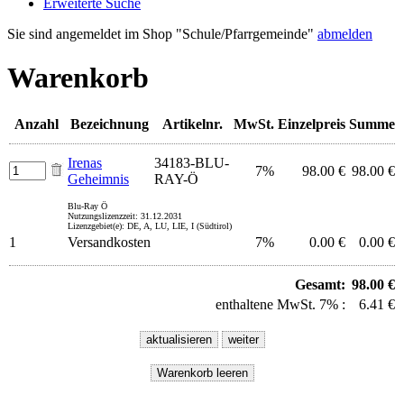
Erweiterte Suche
Sie sind angemeldet im Shop "Schule/Pfarrgemeinde"
abmelden
Warenkorb
Anzahl
Bezeichnung
Artikelnr.
MwSt.
Einzelpreis
Summe
Irenas
34183-BLU-
7%
98.00 €
98.00 €
Geheimnis
RAY-Ö
Blu-Ray Ö
Nutzungslizenzzeit: 31.12.2031
Lizenzgebiet(e): DE, A, LU, LIE, I (Südtirol)
1
Versandkosten
7%
0.00 €
0.00 €
Gesamt:
98.00 €
enthaltene MwSt. 7% :
6.41 €