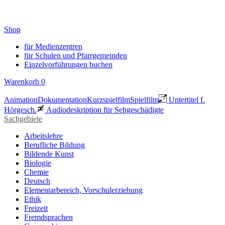
Shop
für Medienzentren
für Schulen und Pfarrgemeinden
Einzelvorführungen buchen
Warenkorb
0
Animation
Dokumentation
Kurzspielfilm
Spielfilm
Untertitel f.
Hörgesch.
Audiodeskription für Sehgeschädigte
Sachgebiete
Arbeitslehre
Berufliche Bildung
Bildende Kunst
Biologie
Chemie
Deutsch
Elementarbereich, Vorschulerziehung
Ethik
Freizeit
Fremdsprachen