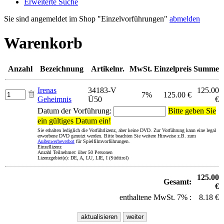
Erweiterte Suche
Sie sind angemeldet im Shop "Einzelvorführungen"
abmelden
Warenkorb
Anzahl
Bezeichnung
Artikelnr.
MwSt.
Einzelpreis
Summe
Irenas
34183-V
125.00
7%
125.00 €
Geheimnis
Ü50
€
Datum der Vorführung:
Bitte geben Sie
ein gültiges Datum ein!
Sie erhalten lediglich die Vorführlizenz, aber keine DVD. Zur Vorführung kann eine legal
erworbene DVD genutzt werden. Bitte beachten Sie weitere Hinweise z.B. zum
Außenwerbeverbot
für Spielfilmvorführungen.
Einzellizenz
Anzahl Teilnehmer: über 50 Personen
Lizenzgebiet(e): DE, A, LU, LIE, I (Südtirol)
125.00
Gesamt:
€
enthaltene MwSt. 7% :
8.18 €