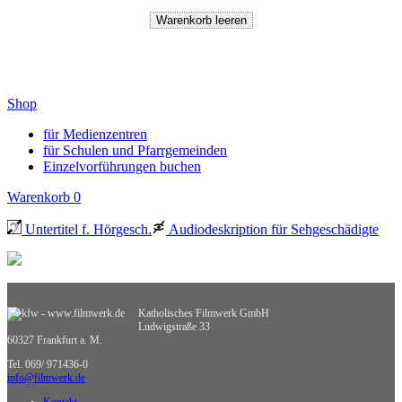
Shop
für Medienzentren
für Schulen und Pfarrgemeinden
Einzelvorführungen buchen
Warenkorb
0
Untertitel f. Hörgesch.
Audiodeskription für Sehgeschädigte
Katholisches Filmwerk GmbH
Ludwigstraße 33
60327 Frankfurt a. M.
Tel. 069/ 971436-0
info@filmwerk.de
Kontakt